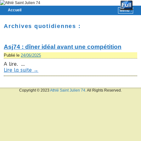
Accueil
Menu ↓
Skip to primary content
Aller au contenu secondaire
Archives quotidiennes :
Asj74 : dîner idéal avant une compétition
Publié le
24/06/2025
A lire. …
Lire la suite
→
Copyright © 2023
Athlé Saint Julien 74
. All Rights Reserved.