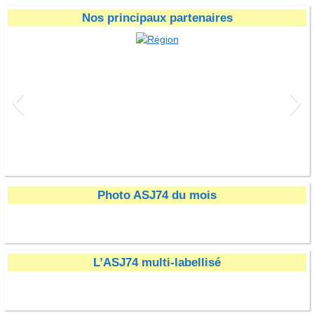
Nos principaux partenaires
Région
Photo ASJ74 du mois
L’ASJ74 multi-labellisé