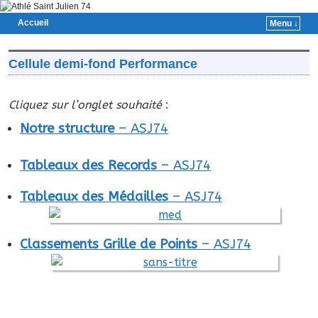
Accueil
Menu ↓
Skip to primary content
Aller au contenu secondaire
Cellule demi-fond Performance
Cliquez sur l’onglet souhaité
:
Notre structure
– ASJ74
Tableaux des Records
– ASJ74
Tableaux des Médailles
– ASJ74
Classements Grille de Points
– ASJ74