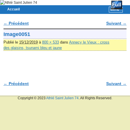
Accueil
Menu ↓
Skip to primary content
Aller au contenu secondaire
← Précédent
Suivant →
Navigation des images
Image0051
Publié le
15/12/2019
à
800 × 533
dans
Annecy le Vieux : cross
des glaisins, tsunami bleu et jaune
← Précédent
Suivant →
Navigation des images
Copyright © 2023
Athlé Saint Julien 74
. All Rights Reserved.