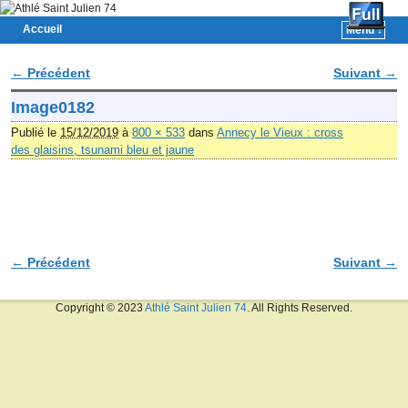
Accueil
Menu ↓
Skip to primary content
Aller au contenu secondaire
← Précédent
Suivant →
Navigation des images
Image0182
Publié le
15/12/2019
à
800 × 533
dans
Annecy le Vieux : cross
des glaisins, tsunami bleu et jaune
← Précédent
Suivant →
Navigation des images
Copyright © 2023
Athlé Saint Julien 74
. All Rights Reserved.