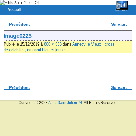
Accueil
Menu ↓
Skip to primary content
Aller au contenu secondaire
← Précédent
Suivant →
Navigation des images
Image0225
Publié le
15/12/2019
à
800 × 533
dans
Annecy le Vieux : cross
des glaisins, tsunami bleu et jaune
← Précédent
Suivant →
Navigation des images
Copyright © 2023
Athlé Saint Julien 74
. All Rights Reserved.