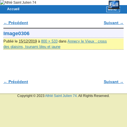
Accueil
Menu ↓
Skip to primary content
Aller au contenu secondaire
← Précédent
Suivant →
Navigation des images
Image0306
Publié le
15/12/2019
à
800 × 533
dans
Annecy le Vieux : cross
des glaisins, tsunami bleu et jaune
← Précédent
Suivant →
Navigation des images
Copyright © 2023
Athlé Saint Julien 74
. All Rights Reserved.