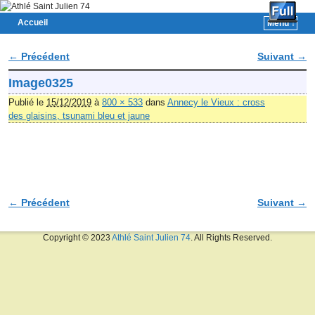
Accueil
Menu ↓
Skip to primary content
Aller au contenu secondaire
← Précédent
Suivant →
Navigation des images
Image0325
Publié le
15/12/2019
à
800 × 533
dans
Annecy le Vieux : cross
des glaisins, tsunami bleu et jaune
← Précédent
Suivant →
Navigation des images
Copyright © 2023
Athlé Saint Julien 74
. All Rights Reserved.