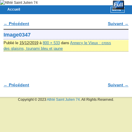
Accueil
Menu ↓
Skip to primary content
Aller au contenu secondaire
← Précédent
Suivant →
Navigation des images
Image0347
Publié le
15/12/2019
à
800 × 533
dans
Annecy le Vieux : cross
des glaisins, tsunami bleu et jaune
← Précédent
Suivant →
Navigation des images
Copyright © 2023
Athlé Saint Julien 74
. All Rights Reserved.