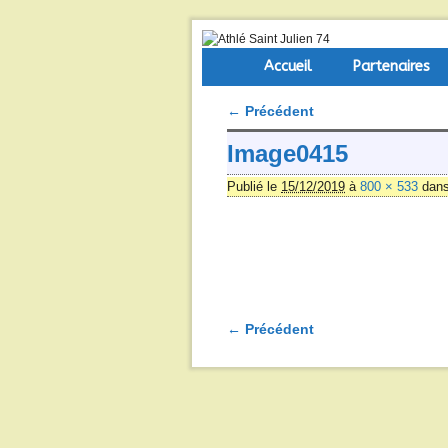
Skip to primary content
Aller au contenu secondaire
Accueil
Partenaires
← Précédent
Navigation des images
Image0415
Publié le
15/12/2019
à
800 × 533
dan
← Précédent
Navigation des images