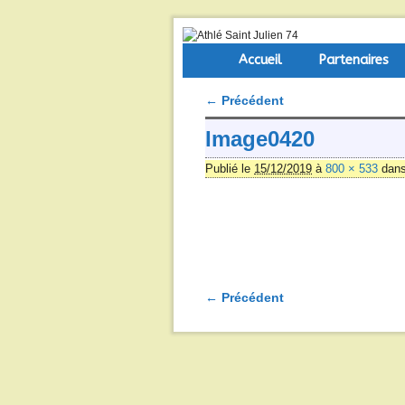
Skip to primary content
Aller au contenu secondaire
Accueil
Partenaires
← Précédent
Navigation des images
Image0420
Publié le
15/12/2019
à
800 × 533
dan
← Précédent
Navigation des images