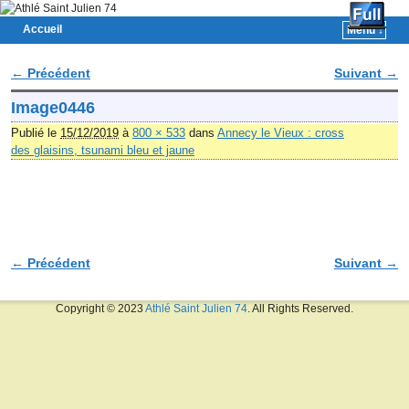
Accueil
Menu ↓
Skip to primary content
Aller au contenu secondaire
← Précédent
Suivant →
Navigation des images
Image0446
Publié le
15/12/2019
à
800 × 533
dans
Annecy le Vieux : cross
des glaisins, tsunami bleu et jaune
← Précédent
Suivant →
Navigation des images
Copyright © 2023
Athlé Saint Julien 74
. All Rights Reserved.