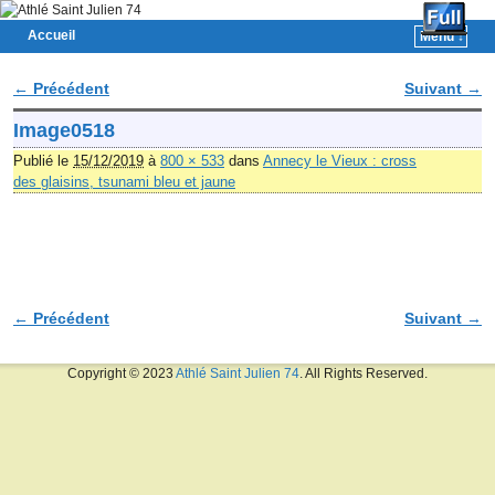
Accueil
Menu ↓
Skip to primary content
Aller au contenu secondaire
← Précédent
Suivant →
Navigation des images
Image0518
Publié le
15/12/2019
à
800 × 533
dans
Annecy le Vieux : cross
des glaisins, tsunami bleu et jaune
← Précédent
Suivant →
Navigation des images
Copyright © 2023
Athlé Saint Julien 74
. All Rights Reserved.