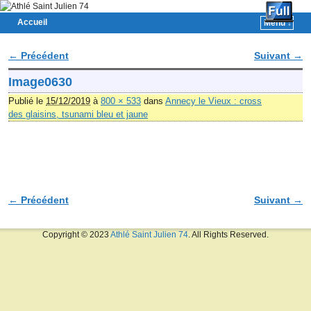
Accueil
Menu ↓
Skip to primary content
Aller au contenu secondaire
← Précédent
Suivant →
Navigation des images
Image0630
Publié le
15/12/2019
à
800 × 533
dans
Annecy le Vieux : cross
des glaisins, tsunami bleu et jaune
← Précédent
Suivant →
Navigation des images
Copyright © 2023
Athlé Saint Julien 74
. All Rights Reserved.