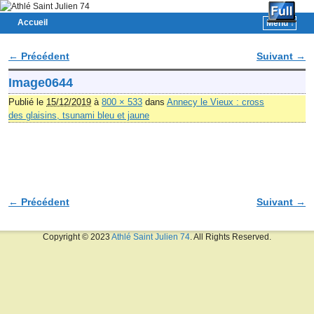
Accueil
Menu ↓
Skip to primary content
Aller au contenu secondaire
← Précédent
Suivant →
Navigation des images
Image0644
Publié le
15/12/2019
à
800 × 533
dans
Annecy le Vieux : cross
des glaisins, tsunami bleu et jaune
← Précédent
Suivant →
Navigation des images
Copyright © 2023
Athlé Saint Julien 74
. All Rights Reserved.