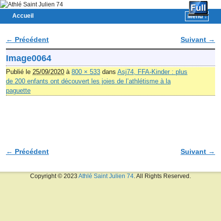
Accueil
Menu ↓
Skip to primary content
Aller au contenu secondaire
← Précédent
Suivant →
Navigation des images
Image0064
Publié le
25/09/2020
à
800 × 533
dans
Asj74, FFA-Kinder : plus
de 200 enfants ont découvert les joies de l’athlétisme à la
paguette
← Précédent
Suivant →
Navigation des images
Copyright © 2023
Athlé Saint Julien 74
. All Rights Reserved.