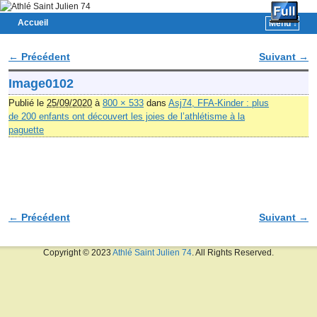
Accueil
Menu ↓
Skip to primary content
Aller au contenu secondaire
← Précédent
Suivant →
Navigation des images
Image0102
Publié le
25/09/2020
à
800 × 533
dans
Asj74, FFA-Kinder : plus
de 200 enfants ont découvert les joies de l’athlétisme à la
paguette
← Précédent
Suivant →
Navigation des images
Copyright © 2023
Athlé Saint Julien 74
. All Rights Reserved.