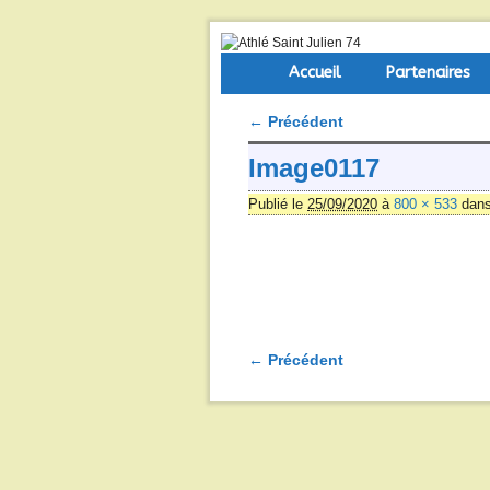
Skip to primary content
Aller au contenu secondaire
Accueil
Partenaires
← Précédent
Navigation des images
Image0117
Publié le
25/09/2020
à
800 × 533
dan
← Précédent
Navigation des images