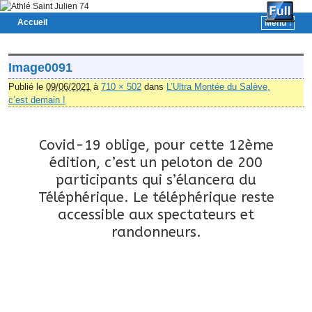
Accueil
Menu ↓
Skip to primary content
Aller au contenu secondaire
Navigation des images
Image0091
Publié le
09/06/2021
à
710 × 502
dans
L’Ultra Montée du Salève,
c’est demain !
Covid-19 oblige, pour cette 12ème
édition, c’est un peloton de 200
participants qui s’élancera du
Téléphérique. Le téléphérique reste
accessible aux spectateurs et
randonneurs.
Navigation des images