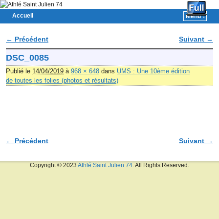
Accueil
Menu ↓
Skip to primary content
Aller au contenu secondaire
← Précédent
Suivant →
Navigation des images
DSC_0085
Publié le
14/04/2019
à
968 × 648
dans
UMS : Une 10ème édition
de toutes les folies (photos et résultats)
← Précédent
Suivant →
Navigation des images
Copyright © 2023
Athlé Saint Julien 74
. All Rights Reserved.