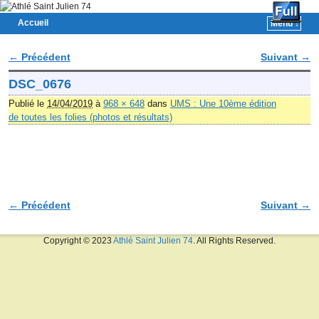
Accueil
Menu ↓
Skip to primary content
Aller au contenu secondaire
← Précédent
Suivant →
Navigation des images
DSC_0676
Publié le
14/04/2019
à
968 × 648
dans
UMS : Une 10ème édition
de toutes les folies (photos et résultats)
← Précédent
Suivant →
Navigation des images
Copyright © 2023
Athlé Saint Julien 74
. All Rights Reserved.