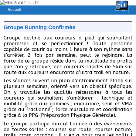
Accueil
Menu ↓
Skip to primary content
Aller au contenu secondaire
Groupe Running Confirmés
Groupe destiné aux coureurs à pied qui souhaitent
progresser et se perfectionner ! Toute personne
capable de courir au moins 1 heure à son rythme sans
s’arrêter, 2 fois par semaine, peut le rejoindre. La
force de ce groupe réside dans la multitude de profils
que l’on y retrouve, des coureurs rapides de 5km sur
route aux coureurs endurants d’ultra trail en nature.
Les séances suivent un plan d’entrainement établi sur
plusieurs semaines, orienté vers un objectif spécifique.
On y travaille les qualités nécessaires à tous les
coureurs qui souhaitent s’améliorer : technique et
mobilité grâce aux gammes ; endurance, seuil et VMA
grâce au fractionné ; force musculaire et coordination
grâce à la PPG (Préparation Physique Générale).
Le groupe participe durant l’année à des événements
de toutes sortes : courses sur route, courses nature,
trails, cross, corridas… Il y en a pour tous les goûts !