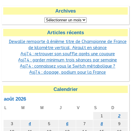
Archives
Articles récents
Dewalle remporte à énième titre de Championne de France
de kilomètre vertical, Airault en séance
Asj74 : retrouver son souffle après une coupure
Asj74 : garder minimum trois séances par semaine
Asj74 : connaissez vous le Switch métabolique ?
Asj74 : dopage, podium pour la France
Calendrier
août 2026
L
M
M
J
V
S
D
1
2
3
4
5
6
7
8
9