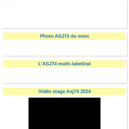
ITM SAINT JULIEN
Photo ASJ74 du mois
L’ASJ74 multi-labellisé
Communauté de Commune du Genevois
Carrosserie Lavandeira
eau-minerale-thonon
logo UCPA VITAM
Crédit Mutuel
On'Kart Logo
anne marie
Surcotec
RYWAN
Poli
Vidéo stage Asj74 2024