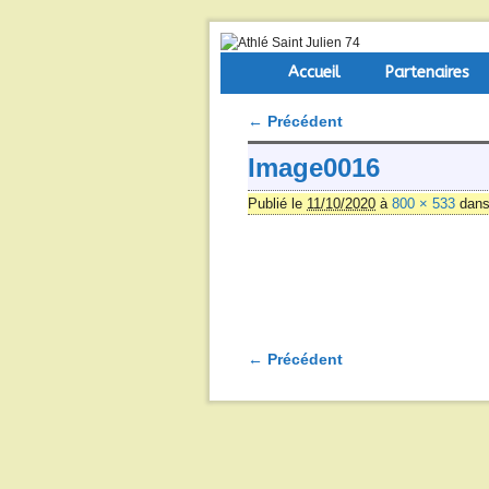
Skip to primary content
Aller au contenu secondaire
Accueil
Partenaires
← Précédent
Navigation des images
Image0016
Publié le
11/10/2020
à
800 × 533
dan
← Précédent
Navigation des images