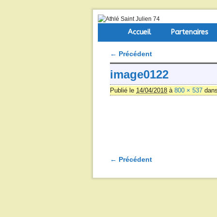
Skip to primary content
Aller au contenu secondaire
Accueil
Partenaires
← Précédent
Navigation des images
image0122
Publié le
14/04/2018
à
800 × 537
dan
← Précédent
Navigation des images