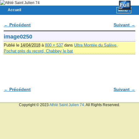
Accueil
Menu ↓
Skip to primary content
Aller au contenu secondaire
← Précédent
Suivant →
Navigation des images
image0250
Publié le
14/04/2018
à
800 × 537
dans
Ultra Montée du Salève,
Pochat près du record, Chabbey le bat
← Précédent
Suivant →
Navigation des images
Copyright © 2023
Athlé Saint Julien 74
. All Rights Reserved.