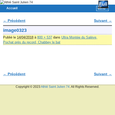
Accueil
Menu ↓
Skip to primary content
Aller au contenu secondaire
← Précédent
Suivant →
Navigation des images
image0323
Publié le
14/04/2018
à
800 × 537
dans
Ultra Montée du Salève,
Pochat près du record, Chabbey le bat
← Précédent
Suivant →
Navigation des images
Copyright © 2023
Athlé Saint Julien 74
. All Rights Reserved.