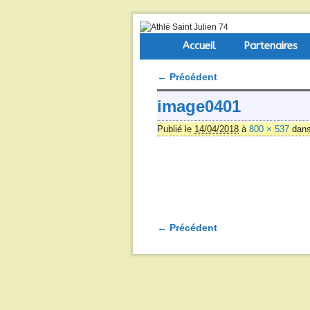
Skip to primary content
Aller au contenu secondaire
Accueil
Partenaires
← Précédent
Navigation des images
image0401
Publié le
14/04/2018
à
800 × 537
dan
← Précédent
Navigation des images