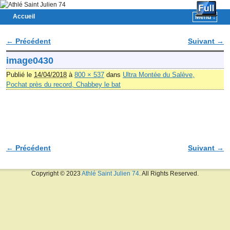
Accueil
Menu ↓
Skip to primary content
Aller au contenu secondaire
← Précédent
Suivant →
Navigation des images
image0430
Publié le
14/04/2018
à
800 × 537
dans
Ultra Montée du Salève,
Pochat près du record, Chabbey le bat
← Précédent
Suivant →
Navigation des images
Copyright © 2023
Athlé Saint Julien 74
. All Rights Reserved.