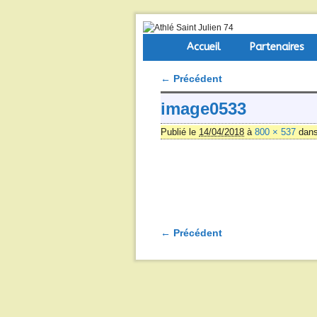
Skip to primary content
Aller au contenu secondaire
Accueil
Partenaires
← Précédent
Navigation des images
image0533
Publié le
14/04/2018
à
800 × 537
dan
← Précédent
Navigation des images