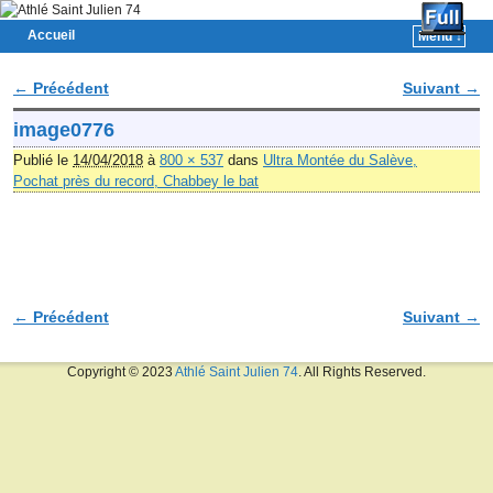
Accueil
Menu ↓
Skip to primary content
Aller au contenu secondaire
← Précédent
Suivant →
Navigation des images
image0776
Publié le
14/04/2018
à
800 × 537
dans
Ultra Montée du Salève,
Pochat près du record, Chabbey le bat
← Précédent
Suivant →
Navigation des images
Copyright © 2023
Athlé Saint Julien 74
. All Rights Reserved.