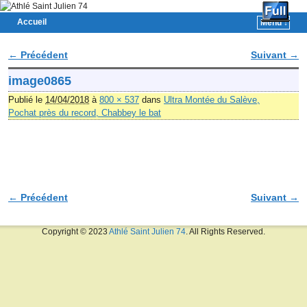
Accueil
Menu ↓
Skip to primary content
Aller au contenu secondaire
← Précédent
Suivant →
Navigation des images
image0865
Publié le
14/04/2018
à
800 × 537
dans
Ultra Montée du Salève,
Pochat près du record, Chabbey le bat
← Précédent
Suivant →
Navigation des images
Copyright © 2023
Athlé Saint Julien 74
. All Rights Reserved.