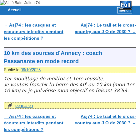
Accueil
Menu ↓
Skip to primary content
Aller au contenu secondaire
←
Asj74 : les casques et
Asj74 : Le trail et le cross-
Navigation des articles
écouteurs interdits pendant
country aux J O de 2030 ?
→
les compétitions ?
10 km des sources d’Annecy : coach
Passanante en mode record
Publié le
06/10/2025
1er mouillage de maillot et 1ere réussite.
Je voulais franchir la barre des 40′ au 10 km (mon 1er
10 km) et je pulvérise mon objectif en faisant 38’53.
permalien
←
Asj74 : les casques et
Asj74 : Le trail et le cross-
Navigation des articles
écouteurs interdits pendant
country aux J O de 2030 ?
→
les compétitions ?