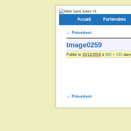
Skip to primary content
Aller au contenu secondaire
Accueil
Partenaires
← Précédent
Navigation des images
Image0259
Publié le
15/12/2019
à
800 × 533
dan
← Précédent
Navigation des images