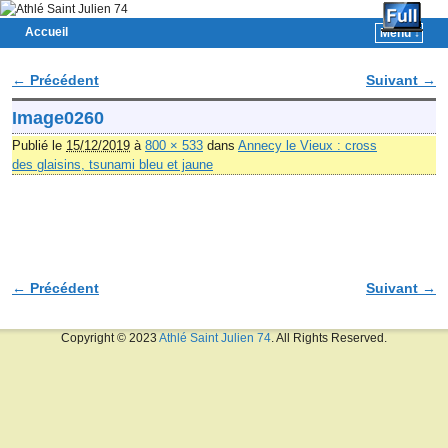
Accueil
Menu ↓
Skip to primary content
Aller au contenu secondaire
← Précédent
Suivant →
Navigation des images
Image0260
Publié le
15/12/2019
à
800 × 533
dans
Annecy le Vieux : cross
des glaisins, tsunami bleu et jaune
← Précédent
Suivant →
Navigation des images
Copyright © 2023
Athlé Saint Julien 74
. All Rights Reserved.