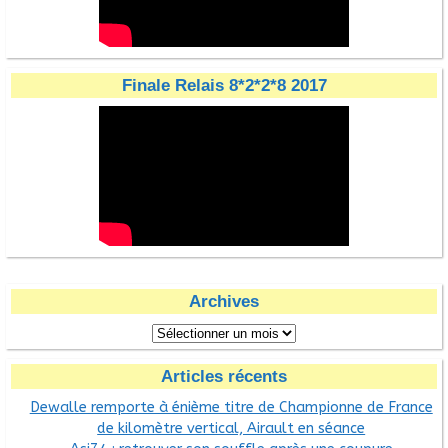
Finale Relais 8*2*2*8 2017
Archives
Articles récents
Dewalle remporte à énième titre de Championne de France
de kilomètre vertical, Airault en séance