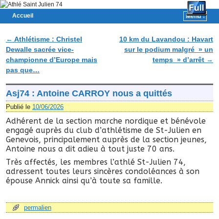
Accueil
Menu ↓
Skip to primary content
Aller au contenu secondaire
←
Athlétisme : Christel
10 km du Lavandou : Havart
Navigation des articles
Dewalle sacrée vice-
sur le podium malgré » un
championne d’Europe mais
temps » d’arrêt
→
pas que…
Asj74 : Antoine CARROY nous a quittés
Publié le
10/06/2026
Adhérent de la section marche nordique et bénévole
engagé auprès du club d’athlétisme de St-Julien en
Genevois, principalement auprès de la section jeunes,
Antoine nous a dit adieu à tout juste 70 ans.
Très affectés, les membres l’athlé St-Julien 74,
adressent toutes leurs sincères condoléances à son
épouse Annick ainsi qu’à toute sa famille.
permalien