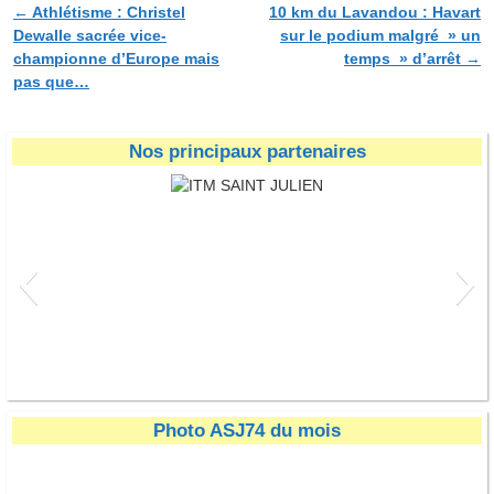
←
Athlétisme : Christel
10 km du Lavandou : Havart
Navigation des articles
Dewalle sacrée vice-
sur le podium malgré » un
championne d’Europe mais
temps » d’arrêt
→
pas que…
Nos principaux partenaires
ITM SAINT JULIEN
Photo ASJ74 du mois