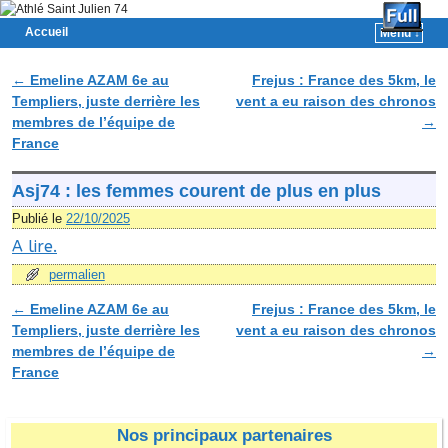
Accueil
Menu ↓
Skip to primary content
Aller au contenu secondaire
←
Emeline AZAM 6e au
Frejus : France des 5km, le
Navigation des articles
Templiers, juste derrière les
vent a eu raison des chronos
membres de l’équipe de
→
France
Asj74 : les femmes courent de plus en plus
Publié le
22/10/2025
A lire.
permalien
←
Emeline AZAM 6e au
Frejus : France des 5km, le
Navigation des articles
Templiers, juste derrière les
vent a eu raison des chronos
membres de l’équipe de
→
France
Nos principaux partenaires