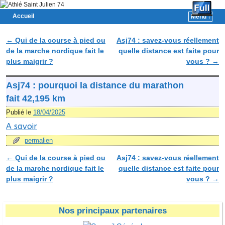
Accueil
Menu ↓
Skip to primary content
Aller au contenu secondaire
←
Qui de la course à pied ou
Asj74 : savez-vous réellement
Navigation des articles
de la marche nordique fait le
quelle distance est faite pour
plus maigrir ?
vous ?
→
Asj74 : pourquoi la distance du marathon
fait 42,195 km
Publié le
18/04/2025
A savoir
permalien
←
Qui de la course à pied ou
Asj74 : savez-vous réellement
Navigation des articles
de la marche nordique fait le
quelle distance est faite pour
plus maigrir ?
vous ?
→
Nos principaux partenaires