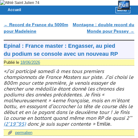
Accueil
Menu ↓
Skip to primary content
Aller au contenu secondaire
←
Record de France du 5000m
Montagne : double record du
Navigation des articles
pour Madeleine
Monde pour Pessey
→
Epinal : France master : Engasser, au pied
du podium se console avec un nouveau RP
Publié le
18/06/2026
«J’ai participé samedi à mes tous premiers
championnats de France Masters sur piste. J’ai choisi le
800m pour cette première, je venais essayer de
chercher une médaille étant donné les chronos des
podiums des années précédentes. Je finis «
malheureusement » 4eme française, mais en m’étant
battu, en essayant d’accrocher la tête de course dès le
début et en le payant dans le deuxième tour ! Je finis
la course en battant quand même mon RP de quasi 2’’
(2’19’’95)
donc je suis super contente »
Emilie.
permalien