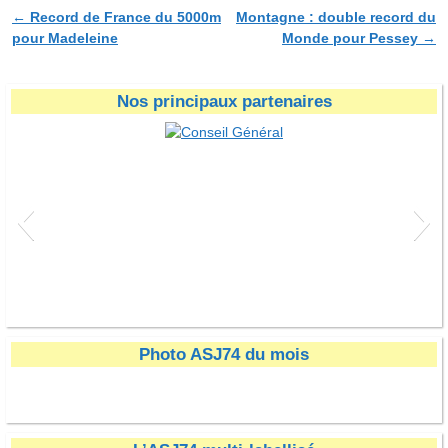
←
Record de France du 5000m
Montagne : double record du
Navigation des articles
pour Madeleine
Monde pour Pessey
→
Nos principaux partenaires
Conseil Général
Photo ASJ74 du mois