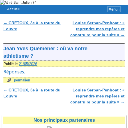
Accueil
Menu ↓
Skip to primary content
Aller au contenu secondaire
←
CRETOUX, 3e à la route du
Louise Serban-Penhoat : «
Navigation des articles
Louvre
reprendre mes repères et
construire pour la suite »
→
Jean Yves Quemener : où va notre
athlétisme ?
Publié le
21/05/2026
Réponses.
permalien
←
CRETOUX, 3e à la route du
Louise Serban-Penhoat : «
Navigation des articles
Louvre
reprendre mes repères et
construire pour la suite »
→
Nos principaux partenaires