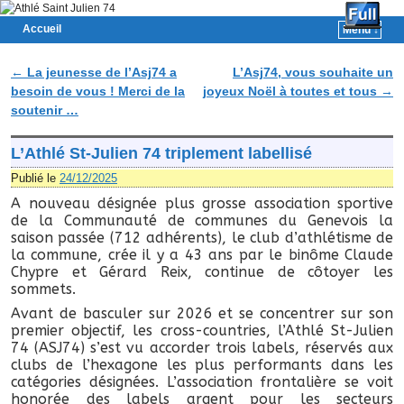
Accueil
Menu ↓
Skip to primary content
Aller au contenu secondaire
←
La jeunesse de l’Asj74 a
L’Asj74, vous souhaite un
Navigation des articles
besoin de vous ! Merci de la
joyeux Noël à toutes et tous
→
soutenir …
L’Athlé St-Julien 74 triplement labellisé
Publié le
24/12/2025
A nouveau désignée plus grosse association sportive
de la Communauté de communes du Genevois la
saison passée (712 adhérents), le club d’athlétisme de
la commune, crée il y a 43 ans par le binôme Claude
Chypre et Gérard Reix, continue de côtoyer les
sommets.
Avant de basculer sur 2026 et se concentrer sur son
premier objectif, les cross-countries, l’Athlé St-Julien
74 (ASJ74) s’est vu accorder trois labels, réservés aux
clubs de l’hexagone les plus performants dans les
catégories désignées. L’association frontalière se voit
honorée des labels argent pour les secteurs