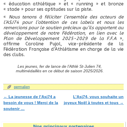
« éducation athlétique » et « running » et bronze
« stade » pour ses aptitudes sur la piste.
«
Nous tenons à féliciter l’ensemble des acteurs de
l’ASJ74 pour l’obtention de ces labels et nous les
remercions pour le soutien précieux qu’ils apportent au
développement de notre Fédération, en lien avec le
Plan de Développement 2025-2029 de la F.F.A
»,
affirme Caroline Pujol, vice-présidente de la
Fédération Française d’Athlétisme en charge de la vie
des clubs.
Les jeunes, fer de lance de l’Athlé St-Julien 74,
multimédaillés en ce début de saison 2025/2026.
permalien
←
La jeunesse de l’Asj74 a
L’Asj74, vous souhaite un
Navigation des articles
besoin de vous ! Merci de la
joyeux Noël à toutes et tous
→
soutenir …
Nos principaux partenaires