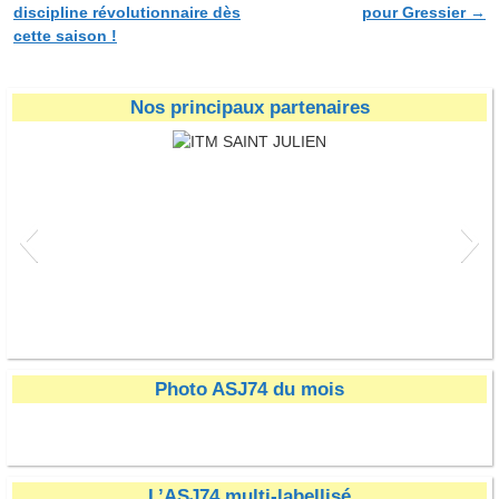
discipline révolutionnaire dès
pour Gressier
→
cette saison !
Nos principaux partenaires
ITM SAINT JULIEN
Photo ASJ74 du mois
L’ASJ74 multi-labellisé