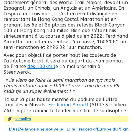
classement général des World Trail Majors, devant un
Espagnol, un Chinois, un Anglais et un Américains. En
l’espace de trois mois, il s’est en effet distingué en
remportant le Hong Kong Costal Marathon et en
prenant les 6e et 8e places des relevés Black Canyon
100 et Hong Kong 100 miles. Bien que s’étant mis
sérieusement à la course à pied qu’en 2022, Ferdinand
Airault a par ailleurs réalisé, l’an passé, 1h08’06’’ sur
semi-marathon et 2h26’32’’ sur marathon.
Avec pour objectif de porter haut les couleurs de
l’athlétisme local, il sera au départ du championnat
de France
des 100km l
e 14 mai prochain à
Steenwerck.
» Je viens de faire le semi marathon de nyc mais
j’étais malade donc ~1h09 et assez loin de mon PR
mais tjs un super événement ! «
Ici sur la plus haute marche du podium de l’Ultra
Tour des 4 Massifs,
Ferdinand Airault
(Athlé St-Julien
74) s’impose comme le leader mondial de sa discipline.
permalien
←
L’Asj74 lance une nouvelle
Lille : record d’Europe du 5 km
Navigation des articles