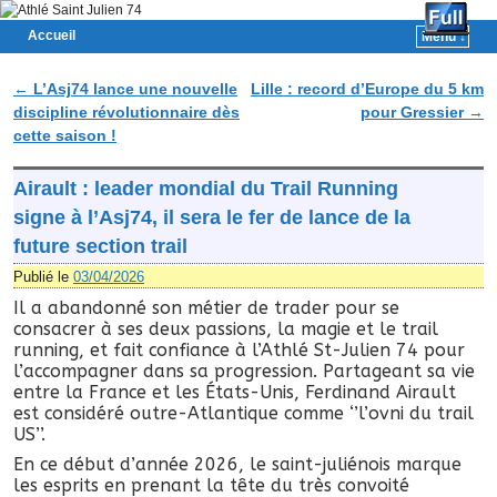
Accueil
Menu ↓
Skip to primary content
Aller au contenu secondaire
←
L’Asj74 lance une nouvelle
Lille : record d’Europe du 5 km
Navigation des articles
discipline révolutionnaire dès
pour Gressier
→
cette saison !
Airault : leader mondial du Trail Running
signe à l’Asj74, il sera le fer de lance de la
future section trail
Publié le
03/04/2026
Il a abandonné son métier de trader pour se
consacrer à ses deux passions, la magie et le trail
running, et fait confiance à l’Athlé St-Julien 74 pour
l’accompagner dans sa progression. Partageant sa vie
entre la France et les États-Unis, Ferdinand Airault
est considéré outre-Atlantique comme ‘’l’ovni du trail
US’’.
En ce début d’année 2026, le saint-juliénois marque
les esprits en prenant la tête du très convoité