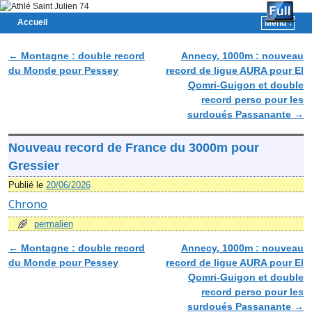
Accueil
Menu ↓
Skip to primary content
Aller au contenu secondaire
←
Montagne : double record
Annecy, 1000m : nouveau
Navigation des articles
du Monde pour Pessey
record de ligue AURA pour El
Qomri-Guigon et double
record perso pour les
surdoués Passanante
→
Nouveau record de France du 3000m pour
Gressier
Publié le
20/06/2026
Chrono
permalien
←
Montagne : double record
Annecy, 1000m : nouveau
Navigation des articles
du Monde pour Pessey
record de ligue AURA pour El
Qomri-Guigon et double
record perso pour les
surdoués Passanante
→