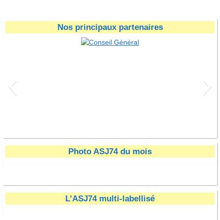
Nos principaux partenaires
Conseil Général
Photo ASJ74 du mois
L’ASJ74 multi-labellisé