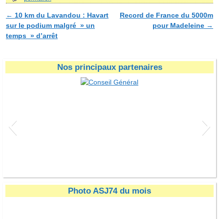
←
10 km du Lavandou : Havart
Record de France du 5000m
Navigation des articles
sur le podium malgré » un
pour Madeleine
→
temps » d’arrêt
Nos principaux partenaires
Conseil Général
Photo ASJ74 du mois