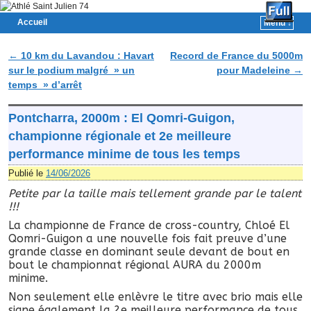
Accueil
Menu ↓
Skip to primary content
Aller au contenu secondaire
←
10 km du Lavandou : Havart
Record de France du 5000m
Navigation des articles
sur le podium malgré » un
pour Madeleine
→
temps » d’arrêt
Pontcharra, 2000m : El Qomri-Guigon,
championne régionale et 2e meilleure
performance minime de tous les temps
Publié le
14/06/2026
Petite par la taille mais tellement grande par le talent
!!!
La championne de France de cross-country, Chloé El
Qomri-Guigon a une nouvelle fois fait preuve d’une
grande classe en dominant seule devant de bout en
bout le championnat régional AURA du 2000m
minime.
Non seulement elle enlèvre le titre avec brio mais elle
signe également la 2e meilleure performance de tous