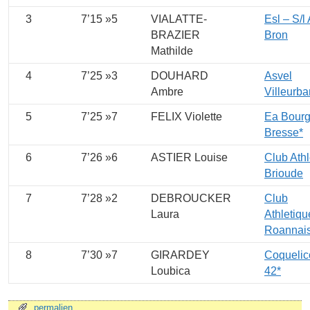
3
7’15 »5
VIALATTE-
Esl – S/l
BRAZIER
Bron
Mathilde
4
7’25 »3
DOUHARD
Asvel
Ambre
Villeurb
5
7’25 »7
FELIX Violette
Ea Bourg
Bresse*
6
7’26 »6
ASTIER Louise
Club Athl
Brioude
7
7’28 »2
DEBROUCKER
Club
Laura
Athletiq
Roannai
8
7’30 »7
GIRARDEY
Coquelic
Loubica
42*
permalien