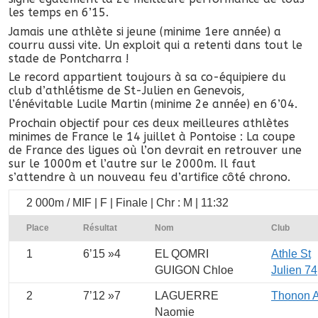
les temps en 6’15.
Jamais une athlète si jeune (minime 1ere année) a
courru aussi vite. Un exploit qui a retenti dans tout le
stade de Pontcharra !
Le record appartient toujours à sa co-équipiere du
club d’athlétisme de St-Julien en Genevois,
l’énévitable Lucile Martin (minime 2e année) en 6’04.
Prochain objectif pour ces deux meilleures athlètes
minimes de France le 14 juillet à Pontoise : La coupe
de France des ligues où l’on devrait en retrouver une
sur le 1000m et l’autre sur le 2000m. Il faut
s’attendre à un nouveau feu d’artifice côté chrono.
2 000m / MIF | F | Finale | Chr : M | 11:32
Place
Résultat
Nom
Club
1
6’15 »4
EL QOMRI
Athle St
GUIGON Chloe
Julien 74
2
7’12 »7
LAGUERRE
Thonon 
Naomie