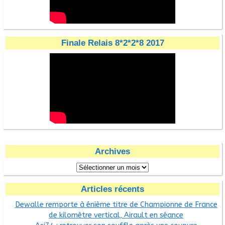
Finale Relais 8*2*2*8 2017
Archives
Articles récents
Dewalle remporte à énième titre de Championne de France
de kilomètre vertical, Airault en séance