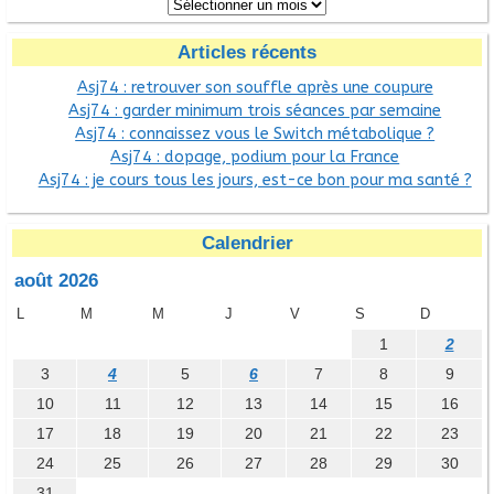
Articles récents
Asj74 : retrouver son souffle après une coupure
Asj74 : garder minimum trois séances par semaine
Asj74 : connaissez vous le Switch métabolique ?
Asj74 : dopage, podium pour la France
Asj74 : je cours tous les jours, est-ce bon pour ma santé ?
Calendrier
août 2026
L
M
M
J
V
S
D
1
2
3
4
5
6
7
8
9
10
11
12
13
14
15
16
17
18
19
20
21
22
23
24
25
26
27
28
29
30
31