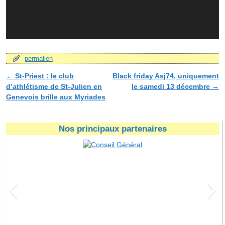
permalien
←
St-Priest : le club
Black friday Asj74, uniquement
Navigation des articles
d’athlétisme de St-Julien en
le samedi 13 décembre
→
Genevois brille aux Myriades
Nos principaux partenaires