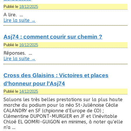
Publié le
18/12/2025
A lire. …
Lire la suite
→
Asj74 : comment courir sur chemin ?
Publié le
16/12/2025
Réponses. …
Lire la suite
→
Cross des Glaisins : Victoires et places
d’honneur pour l’Asj74
Publié le
14/12/2025
Saluons les très belles prestations sur la plus haute
marche du podium pour la néo St-Juliénoise Cécile
CALANDRY en SF (chpionne d’Europe de CO) ;
Clémentine DUPONT-MURGIER en JF et l’inévitable
Chloé EL QOMRI-GUIGON en minimes, à noter qu’elle
n’a …