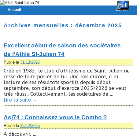
Accueil
Menu ↓
Skip to primary content
Aller au contenu secondaire
Archives mensuelles :
décembre 2025
Excellent début de saison des sociétaires
de l’Athlé St-Julien 74
Publié le
31/12/2025
Créé en 1982, le club d’athlétisme de Saint-Julien ne
cesse de faire parler de lui. Une fois encore, à la
lecture de ses résultats sportifs depuis début
septembre, son début d’exercice 2025/2026 se veut
très réussi. Collectivement, les sociétaires de …
Lire la suite
→
Asj74 : Connaissez vous le Combo ?
Publié le
29/12/2025
A découvrir. …