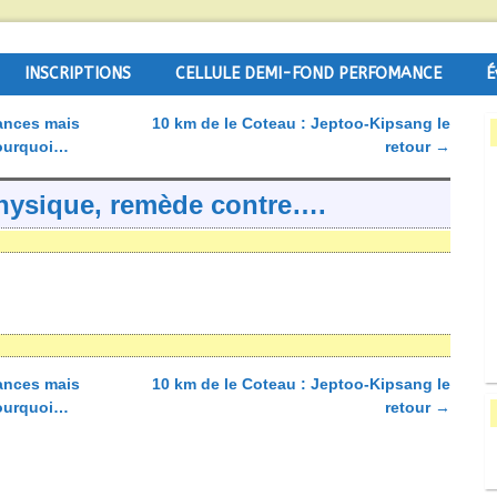
INSCRIPTIONS
CELLULE DEMI-FOND PERFOMANCE
É
éances mais
10 km de le Coteau : Jeptoo-Kipsang le
pourquoi…
retour
→
 physique, remède contre….
éances mais
10 km de le Coteau : Jeptoo-Kipsang le
pourquoi…
retour
→