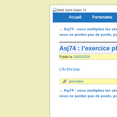
Skip to primary content
Aller au contenu secondaire
Accueil
Partenaires
←
Asj74 : vous multipliez les s
Navigation des articles
vous ne perdez pas de poids, 
Asj74 : l’exercice
Publié le
29/05/2026
L’Arthrose.
permalien
←
Asj74 : vous multipliez les s
Navigation des articles
vous ne perdez pas de poids, 