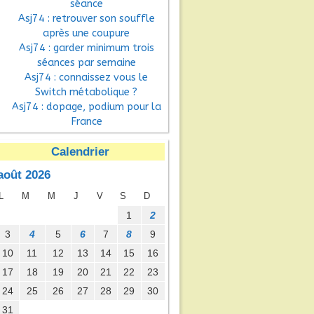
séance
Asj74 : retrouver son souffle
après une coupure
Asj74 : garder minimum trois
séances par semaine
Niveau
Points
Asj74 : connaissez vous le
Switch métabolique ?
11
50
Asj74 : dopage, podium pour la
France
/12
48
Calendrier
août 2026
11
36
L
M
M
J
V
S
D
1
2
/12
32
3
4
5
6
7
8
9
10
11
12
13
14
15
16
17
18
19
20
21
22
23
/12
13
24
25
26
27
28
29
30
31