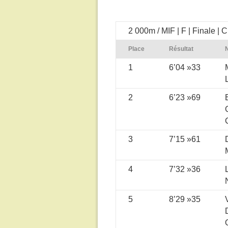
2 000m / MIF | F | Finale | C
Place
Résultat
1
6’04 »33
2
6’23 »69
3
7’15 »61
4
7’32 »36
5
8’29 »35