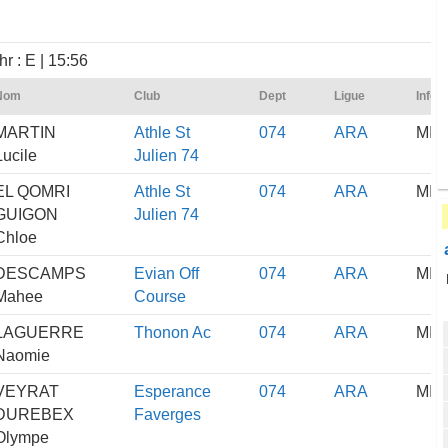
hr : E | 15:56
Nom
Club
Dept
Ligue
Infos
MARTIN
Athle St
074
ARA
MIF/
Lucile
Julien 74
EL QOMRI
Athle St
074
ARA
MIF
GUIGON
Julien 74
Chloe
DESCAMPS
Evian Off
074
ARA
MIF/
Mahee
Course
LAGUERRE
Thonon Ac
074
ARA
MIF
Naomie
VEYRAT
Esperance
074
ARA
MIF
DUREBEX
Faverges
Olympe