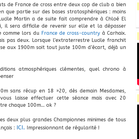
s de France de cross entre deux cop de club a bien
bien que partie sur des bases stratosphériques : moins
ucile Martin a de suite fait comprendre à Chloé El
 il sera difficile de revenir sur elle et la dépasser
Marcel & fils
ite comme lors du
France de cross-country
à Carhaix.
s pas deux. Lorsque l’extraterrestre Lucile franchit
asse aux 1900m soit tout juste 100m d’écart, déjà un
ditions atmosphériques clémentes, quel chrono à
penser
00m sans récup en 18 »20, dès demain Mesdames,
 vous laisse effectuer cette séance mais avec 20
ntre chaque 100m… ok ?
ces deux plus grandes Championnes minimes de tous
ICI.
nçais :
Impressionnant de régularité !