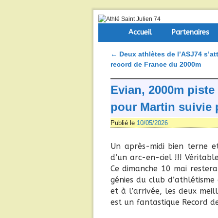
Skip to primary content
Aller au contenu secondaire
Accueil
Partenaires
←
Deux athlètes de l’ASJ74 s’at
Navigation des articles
record de France du 2000m
Evian, 2000m piste 
pour Martin suivie
Publié le
10/05/2026
Un après-midi bien terne et
d’un arc-en-ciel !!! Véritab
Ce dimanche 10 mai restera
génies du club d’athlétisme
et à l’arrivée, les deux me
est un fantastique Record de