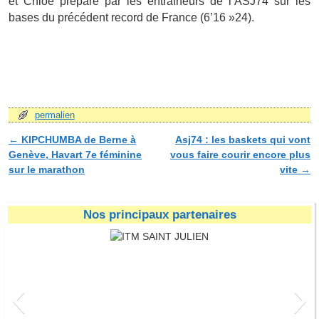
et Chloé préparé par les entraîneurs de l’ASJ74 sur les
bases du précédent record de France (6’16 »24).
.
permalien
←
KIPCHUMBA de Berne à
Asj74 : les baskets qui vont
Navigation des articles
Genève, Havart 7e féminine
vous faire courir encore plus
sur le marathon
vite
→
Nos principaux partenaires