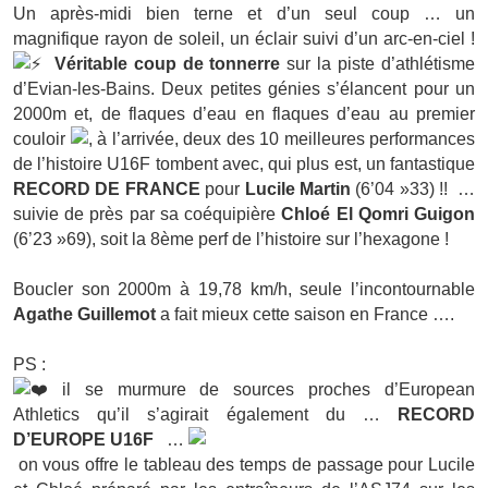
Un après-midi bien terne et d’un seul coup … un
magnifique rayon de soleil, un éclair suivi d’un arc-en-ciel !
Véritable coup de tonnerre
sur la piste d’athlétisme
d’Evian-les-Bains. Deux petites génies s’élancent pour un
2000m et, de flaques d’eau en flaques d’eau au premier
couloir
, à l’arrivée, deux des 10 meilleures performances
de l’histoire U16F tombent avec, qui plus est, un fantastique
RECORD DE FRANCE
pour
Lucile Martin
(6’04 »33) !!
…
suivie de près par sa coéquipière
Chloé El Qomri Guigon
(6’23 »69), soit la 8ème perf de l’histoire sur l’hexagone !
.
Boucler son 2000m à 19,78 km/h, seule l’incontournable
Agathe Guillemot
a fait mieux cette saison en France ….
.
PS :
il se murmure de sources proches d’
European
Athletics
qu’il s’agirait également du …
RECORD
D’EUROPE U16F
…
on vous offre le tableau des temps de passage pour Lucile