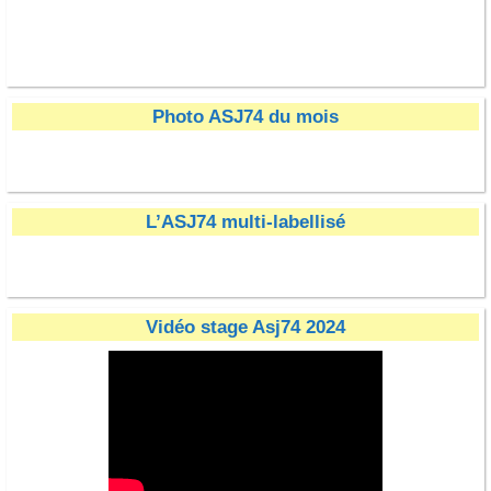
ITM SAINT JULIEN
Co
Photo ASJ74 du mois
L’ASJ74 multi-labellisé
Carrosserie Lavandeira
eau-minerale-thonon
logo UCPA VITAM
Crédit Mutuel
On'Kart Logo
anne marie
Surcotec
RYWAN
Poli
Vidéo stage Asj74 2024