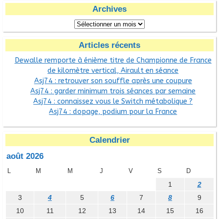
Archives
Articles récents
Dewalle remporte à énième titre de Championne de France
de kilomètre vertical, Airault en séance
Asj74 : retrouver son souffle après une coupure
Asj74 : garder minimum trois séances par semaine
Asj74 : connaissez vous le Switch métabolique ?
Asj74 : dopage, podium pour la France
Calendrier
août 2026
L
M
M
J
V
S
D
1
2
3
4
5
6
7
8
9
10
11
12
13
14
15
16