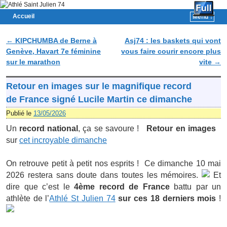
Accueil
Menu ↓
Skip to primary content
Aller au contenu secondaire
←
KIPCHUMBA de Berne à
Asj74 : les baskets qui vont
Navigation des articles
Genève, Havart 7e féminine
vous faire courir encore plus
sur le marathon
vite
→
Retour en images sur le magnifique record
de France signé Lucile Martin ce dimanche
Publié le
13/05/2026
Un
record national
, ça se savoure !
Retour en images
sur
cet incroyable dimanche
.
On retrouve petit à petit nos esprits !
Ce dimanche 10 mai
2026 restera sans doute dans toutes les mémoires.
Et
dire que c’est le
4ème record de France
battu par un
athlète de l’
Athlé St Julien 74
sur ces 18 derniers mois
!
.